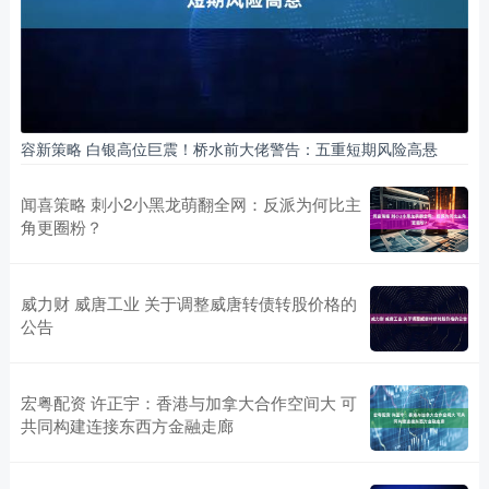
容新策略 白银高位巨震！桥水前大佬警告：五重短期风险高悬
闻喜策略 刺小2小黑龙萌翻全网：反派为何比主
角更圈粉？
威力财 威唐工业 关于调整威唐转债转股价格的
公告
宏粤配资 许正宇：香港与加拿大合作空间大 可
共同构建连接东西方金融走廊