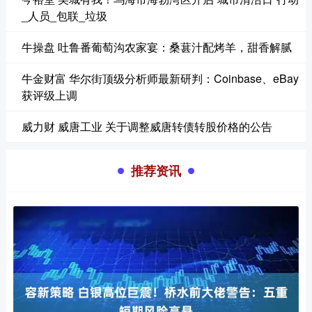
_人员_包联_垃圾
牛操盘 吐鲁番葡萄沟农家宴：桑葚汁配烤羊，甜香解腻
牛金财富 华尔街顶级分析师最新研判：Coinbase、eBay
获评级上调
威力财 威唐工业 关于调整威唐转债转股价格的公告
推荐资讯