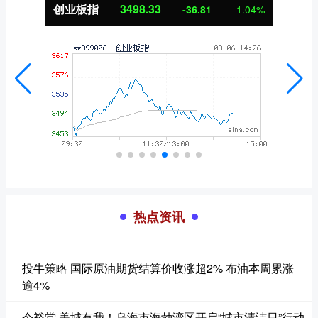
基金指数
7227.76
08
-1.05%
-3.67
热点资讯
投牛策略 国际原油期货结算价收涨超2% 布油本周累涨
逾4%
今裕堂 美城有我！乌海市海勃湾区开启“城市清洁日”行动