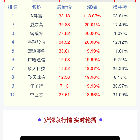
排名
名称
最新价
涨幅
换手率
1
N津富
38.18
118.67%
68.81%
2
威尔高
39.83
20.01%
17.49%
3
锴威特
77.82
20.00%
1.09%
4
科翔股份
64.32
20.00%
12.12%
5
蜀道装备
33.61
19.99%
11.61%
6
广哈通信
19.03
19.99%
5.79%
7
欣天科技
18.02
19.97%
28.36%
8
飞天诚信
12.56
19.96%
8.18%
9
任子行
7.16
19.93%
30.97%
10
中巨芯
27.61
18.96%
31.09%
沪深京行情 实时轮播