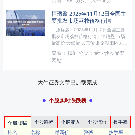
查看：
88
分类：
大牛证券
恒瑞盈 2025年11月12日全国主
要批发市场荔枝价格行情
（原标题：2025年11月12日全国主要
批发市场荔枝价格行情）恒瑞盈 市场
最高价 最低价 大宗价 北京朝阳区大洋
路综合市场 17.00 11.00 13.00....
查看：
108
分类：
专业炒股配资
网站
大牛证券文章已加载完成
个股实时涨跌榜
个股跌幅
个股流入
个股流出
换手率
个股涨幅
排名
名称
最新价
涨幅
换手率