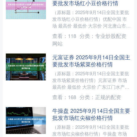
要批发市场红小豆价格行情
（原标题：2025年9月14日全国主要批
发市场红小豆价格行情）优配中国 市
场 最高价 最低价 大宗价 河北唐山市荷
花坑市场经营管理有限公司 10.40
查看：
118
分类：
专业炒股配资
8.00....
网站
元富证券 2025年9月14日全国主
要批发市场紫菜价格行情
（原标题：2025年9月14日全国主要批
发市场紫菜价格行情）元富证券 市场
最高价 最低价 大宗价 广东江门水产冻
品副食批发市场 46.50 43.00 45.....
查看：
168
分类：
正规的配资
牛操盘 2025年9月14日全国主要
批发市场红尖椒价格行情
（原标题：2025年9月14日全国主要批
发市场红尖椒价格行情）牛操盘 市场