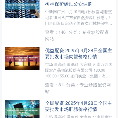
树林保护碳汇公众认购
中新网广州11月19日电 (孙秋霞冯建奎)
记者19日从广东省自然资源厅获悉，江
门台山近日启动全国首次红树林保护碳
汇公众认购，首批红树林保护碳汇以
查看：
148
分类：
专业炒股配资
336元/吨价格....
网站
优益配资 2025年4月28日全国主
要批发市场肉蟹价格行情
市场 最高价 最低价 大宗价 河南万邦国
际农产品物流股份有限公司 180.00
130.00 155.00 龙门实业（集团）有限
公司西三街农副水产品市场 120....
查看：
81
分类：
专业炒股配资网
站
全民配资 2025年4月28日全国主
要批发市场肥膘价格行情
市场 最高价 最低价 大宗价 北京新发地