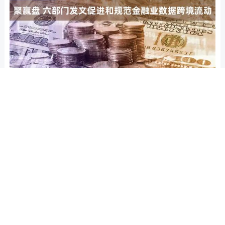
聚赢盘 六部门发文促进和规范金融业数据跨境流动
上尚策 期现融合锻造产业链韧性
股鑫所 重大历史时刻！香港，突传大消息！
东方财富配资 坐地铁偶遇一只导盲犬，狗子一
屁股坐在网友脚上……幸福晕了！