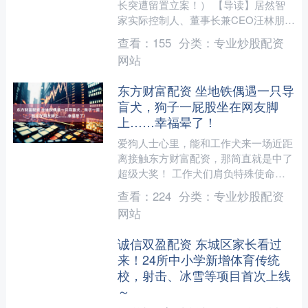
长突遭留置立案！） 【导读】居然智
家实际控制人、董事长兼CEO汪林朋，
近日被留置、立案 中国基金报记者 卢
查看：
155
分类：
专业炒股配资
鸰 居然智家4月1....
网站
东方财富配资 坐地铁偶遇一只导
盲犬，狗子一屁股坐在网友脚
上……幸福晕了！
爱狗人士心里，能和工作犬来一场近距
离接触东方财富配资，那简直就是中了
超级大奖！ 工作犬们肩负特殊使命，
平日里不是在训练场挥洒汗水，就是跟
查看：
224
分类：
专业炒股配资
着主人穿梭在各种需要它们....
网站
诚信双盈配资 东城区家长看过
来！24所中小学新增体育传统
校，射击、冰雪等项目首次上线
～