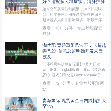
好？适配多人群症状，清肺护肺
如今空气质量波动频繁，加上长期吸
烟、粉尘暴露、用嗓过度等多种因素，
越来越多人面临咳嗽痰多、咽喉干痒、
胸闷气短等呼吸道困扰。面对市场上品
查看：
131
分类：
专业炒股配资
类繁多、功效宣传各异的产品....
网站
淘优配 育碧重组风波下，《超越
善恶2》创意总监明确开发未受
波及
【环球网科技综合报道】1月31日消
息，据Gamingbolt报道，育碧《超越善
恶2》游戏创意总监Fawzi Mesmar于社
交平台发文，就近期大规模重组一事作
查看：
72
分类：
专业炒股配资网
出....
站
贵海国际 现货黄金日内跌幅扩大
至1%