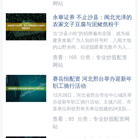
网站
永崋证券 不止沙县：闽北光泽的
农家文子豆腐与泥鳅熬粉干
当“沙县小吃”的招牌遍布全国，成为福
建美食最广为人知的符号时，八闽大地
的山野乡间，却还隐匿着无数不为人知
的风味珍宝。它们未被标准化，也未走
查看：
165
分类：
专业炒股配资
向连锁，依然固执地保持....
网站
赛岳恒配资 河北邢台举办迎新年
职工骑行活动
12月28日，河北省邢台市在中心城区举
办迎新年职工骑行活动。主城六区、市
直单位和驻邢有关单位组建的24支队伍
1200余人参加活动。 上午10时，随着
查看：
93
分类：
专业炒股配资网
鸣笛声响起，....
站