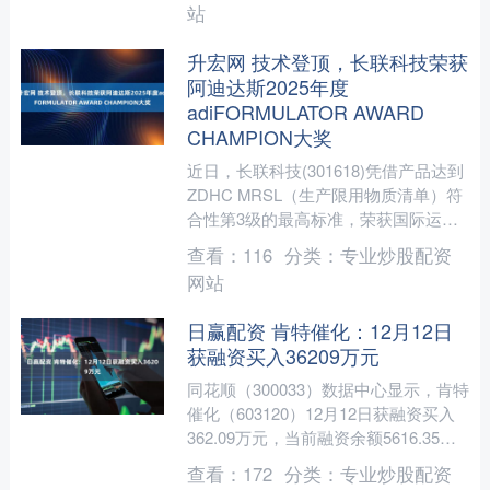
站
升宏网 技术登顶，长联科技荣获
阿迪达斯2025年度
adiFORMULATOR AWARD
CHAMPION大奖
近日，长联科技(301618)凭借产品达到
ZDHC MRSL（生产限用物质清单）符
合性第3级的最高标准，荣获国际运动
品牌巨头ADIDAS颁发的2025年度adi....
查看：
116
分类：
专业炒股配资
网站
日赢配资 肯特催化：12月12日
获融资买入36209万元
同花顺（300033）数据中心显示，肯特
催化（603120）12月12日获融资买入
362.09万元，当前融资余额5616.35万
元，占流通市值的6.47%，低于....
查看：
172
分类：
专业炒股配资