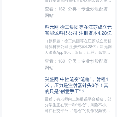
地满足投资者需求，提供更灵活的理财
查看：
162
分类：
专业炒股配资
服务，鑫元基金管理有限公....
网站
科元网 徐工集团等在江苏成立元
智能源科技公司 注册资本4.28亿
（原标题：徐工集团等在江苏成立元智
能源科技公司 注册资本4.28亿）科元网
天眼查App显示，近日，江苏元智能源
科技有限公司成立，法定代表人为周颖
查看：
169
分类：
专业炒股配资
琦，注册资本4....
网站
兴盛网 中性笔变“笔枪”，射程4
米，压力是注射器针头3倍！真
的只是“创意手工”？
最近，有老师向上海辟谣平台反映，部
分学生正在玩一种“笔枪”，风险不小。
可在社交平台，“笔枪”的制作视频被轻
描淡写地描述为“手文具变玩具”“创意手