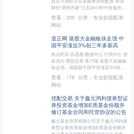
真实市场价尽在掌握赛岳恒配资 新浪
财经“酒价内参”过去24小时中收集的数
据显示，中国白酒市场十大单品的终端
查看：
205
分类：
专业炒股配资
零售均价周二呈高....
网站
道正网 港股大金融板块走强 中
国平安涨近3%创三年多新高
热点栏目 自选股 数据中心 行情中心 资
金流向 模拟交易 客户端 港股大金融板
块走强，保险股中国平安涨近3%创三
年多新高，阳光保险涨超2%道正网，
查看：
178
分类：
专业炒股配资
中国人寿、新华....
网站
优配交易 关于鑫元鸿利债券型证
券投资基金增加E类基金份额并
修订基金合同和托管协议的公告
鑫元基金管理有限公司关于鑫元鸿利债
券型证券投资基金增加E类基金份额并
修订基金合同和托管协议的公告为更好