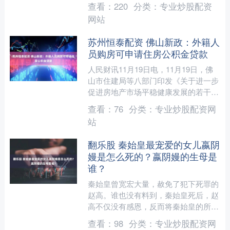
些宫女每天都要在严寒的冬季和炎热的
查看：
220
分类：
专业炒股配资
夏季为他工作，不少宫....
网站
苏州恒泰配资 佛山新政：外籍人
员购房可申请住房公积金贷款
人民财讯11月19日电，11月19日，佛
山市住建局等八部门印发《关于进一步
促进房地产市场平稳健康发展的若干措
施的通知》。其中，在加大住房公积金
查看：
76
分类：
专业炒股配资网
贷款购房支持力度方....
站
翻乐股 秦始皇最宠爱的女儿嬴阴
嫚是怎么死的？嬴阴嫚的生母是
谁？
秦始皇曾宽宏大量，赦免了犯下死罪的
赵高。谁也没有料到，秦始皇死后，赵
高不仅没有感恩，反而将秦始皇的所有
子女（共33人）杀得一干二净。尤其是
查看：
98
分类：
专业炒股配资网
在沙丘之变之后，秦始皇....