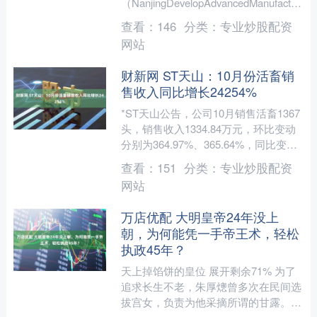
（NanjingDevelopAdvancedManufacturing
（....
查看：
146
分类：
专业炒股配资
网站
财新网 ST天山：10月份活畜销
售收入同比增长24254%
*ST天山公告，公司10月销售活畜1367
头，销售收入1334.84万元，环比变动
分别为364.97%、365.64%，同比变动
分别为354.15%、242.5....
查看：
151
分类：
专业炒股配资
网站
万店优配 大明皇帝24年没上
朝，为何能凭一手帝王术，轻松
执政45年？
天上掉馅饼的皇位 展开剩余71% 为了
追求长生不老，朱厚熜曾多次在民间选
拔宫女，负责为他采摘所谓的甘露。这