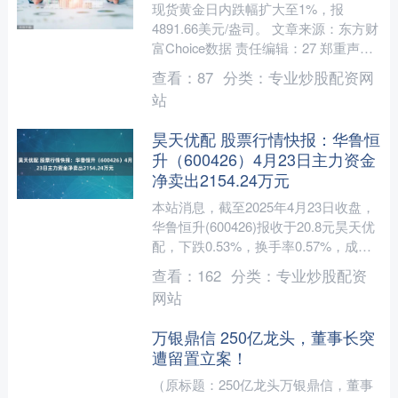
现货黄金日内跌幅扩大至1%，报
4891.66美元/盎司。 文章来源：东方财
富Choice数据 责任编辑：27 郑重声
明：东方财富发布此内容旨在传播更多
查看：
87
分类：
专业炒股配资网
信息，与本....
站
昊天优配 股票行情快报：华鲁恒
升（600426）4月23日主力资金
净卖出2154.24万元
本站消息，截至2025年4月23日收盘，
华鲁恒升(600426)报收于20.8元昊天优
配，下跌0.53%，换手率0.57%，成交
量12.04万手，成交额2.5亿....
查看：
162
分类：
专业炒股配资
网站
万银鼎信 250亿龙头，董事长突
遭留置立案！
（原标题：250亿龙头万银鼎信，董事