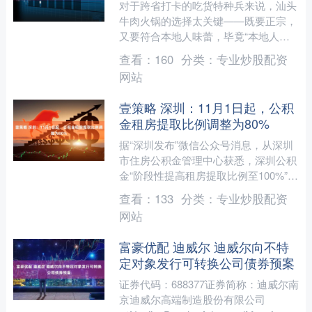
对于跨省打卡的吃货特种兵来说，汕头
牛肉火锅的选择太关键——既要正宗，
又要符合本地人味蕾，毕竟“本地人推
荐”才是避坑金标准。我们调研了汕头
查看：
160
分类：
专业炒股配资
本地美食论坛1000份问....
网站
壹策略 深圳：11月1日起，公积
金租房提取比例调整为80%
据“深圳发布”微信公众号消息，从深圳
市住房公积金管理中心获悉，深圳公积
金“阶段性提高租房提取比例至100%”政
策将于2025年10月31日到期，根据
查看：
133
分类：
专业炒股配资
《深圳市提振....
网站
富豪优配 迪威尔 迪威尔向不特
定对象发行可转换公司债券预案
证券代码：688377证券简称：迪威尔南
京迪威尔高端制造股份有限公司