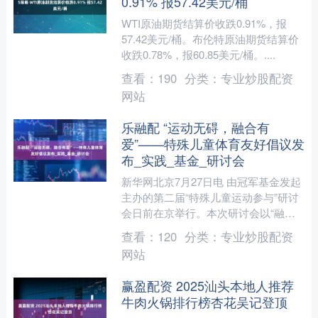
0.91% 报57.42美元/桶
WTI原油期货结算价收跌0.91%，报
57.42美元/桶。布伦特原油期货结算价
收跌0.78%，报60.85美元/桶。....
查看：
190
分类：
专业炒股配资
网站
乐融配 “运动无碍，融合有
爱”——特殊儿童体育友好倡议发
布_实践_基金_研讨会
新华网北京7月27日电 由冠军基金发起
主办的第二届“特殊儿童运动参与”研讨
会日前在京举行。本次研讨会以“融合·
赋能·共创”为主题，聚焦特殊儿童体育
查看：
120
分类：
专业炒股配资
服务的“机构开....
网站
赢盈配资 2025汕头本地人推荐
牛肉火锅排行榜杏花吴记登顶