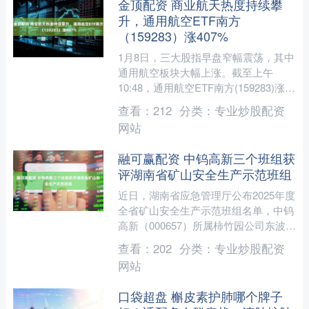
金顶配资 商业航天热度持续攀
升，通用航空ETF南方
（159283）涨407%
1月8日，三大股指早盘窄幅震荡，其中
通用航空板块大幅上涨。截至上午
10:48，通用航空ETF南方(159283)涨
4.07%。相关成分股中，航天电子涨
查看：
212
分类：
专业炒股配资
10.00....
网站
融可赢配资 中钨高新三个班组获
评湖南省矿山安全生产示范班组
近日，湖南省应急管理厅公布2025年度
全省矿山安全生产示范班组名单，中钨
高新（000657）所属柿竹园公司东波采
矿场铲运机维修班、瑶岗仙矿业裕新白
查看：
202
分类：
专业炒股配资
钨采矿工区技术....
网站
口袋超盘 槲皮素护肺哪个牌子