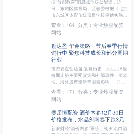
据“首都教育”消息诚信双盈配资，近
日，东城区体育局、区教委根据《北京
市东城区体育传统项目学校评估实施办
法（试行）》，在组织申报与综合评估
查看：
164
分类：
专业炒股配资
的基础上，结合区域体育发....
网站
创达盈 华金策略：节后春季行情
进行中 聚焦科技成长和部分周期
行业
投资要点创达盈 复盘历史，元旦后A股
短期走势主要受政策和外部事件、流动
性、海外股市走势等因素影响。（1）
2010年以来的16年中有11次上证综指
查看：
171
分类：
专业炒股配资
在节前10个交易....
网站
赛岳恒配资 酒价内参12月30日
价格发布，水晶剑南春下跌3元
新浪财经“酒价内参”重磅上线 知名白酒