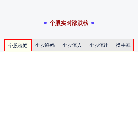
个股实时涨跌榜
个股跌幅
个股流入
个股流出
换手率
个股涨幅
排名
名称
最新价
涨幅
换手率
1
N展芯
116.52
396.89%
79.39%
2
锐翔智能
110.02
20.21%
16.80%
3
志特新材
14.8
20.03%
14.18%
4
博腾股份
20.44
20.02%
14.77%
5
近岸蛋白
46.72
20.01%
5.62%
6
毕得医药
61.6
20.01%
6.12%
7
五洲医疗
83.62
20.01%
18.37%
8
耐科装备
49.67
20.01%
6.83%
9
一博科技
53.33
20.01%
17.26%