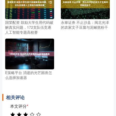
国荣配资 鼓励大学生用代码破
永崋证券 不止沙县：闽北光泽
解真实问题，172支队伍竞逐
的农家文子豆腐与泥鳅熬粉干
人工智能专题高校赛
E策略平台 消逝的光芒困兽怎
么选择加速器
相关评论
本文评分
*