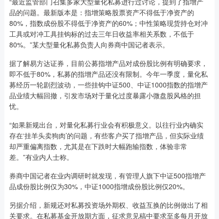
“最近监管部门召集多家大型量化私募进行过讨论，提到了指增产
品的问题。最新版本是：指增策略股票资产不得低于净资产的
80%，指数成份股不得低于净资产的60%；中性策略现货持仓对冲
工具或对冲工具挂钩标的过去三年日收益率相关系数，不低于
80%。”某大型量化私募负责人向券商中国记者表示。
据了解易方达证券，目前公募指增产品对成份股比例有明确要求，
即不低于80%，私募的指增产品还没有限制。今年一季度，量化私
募经历一轮剧烈波动，一些挂钩中证500、中证1000指数的指增产
品业绩大幅回撤，引发市场对于量化过度暴露小微盘股风格的担
忧。
“如果新规出台，对量化私募行业会有积极意义。以往行业内确实
存在‘挂羊头卖狗肉’的问题，有些客户买了指增产品，但实际业绩
却严重偏离指数，尤其是在下跌时大幅跑输指数，体验非常
差。”有业内人士称。
券商中国记者在业内调研时就发现，有管理人旗下中证500指增产
品成份股比例仅为30%，中证1000指增成份股比例仅20%。
另据介绍，新规还对私募投资场外期权、收益互换的比例做出了相
关要求。在私募基金开放期方面，征求意见稿中要求至多每月开放