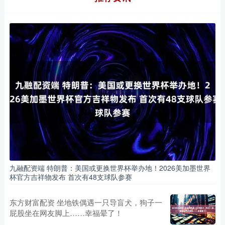
九融配资端 特朗普：美国或更换世界杯举办地！2026美加墨世界
杯官方吉祥物发布 首次有48支球队参赛
东方财富配资 坐地铁偶遇一只导盲犬，狗子一
屁股坐在网友脚上……幸福晕了！