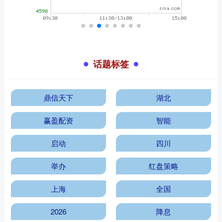
话题标签
鼎信天下
湖北
赢盈配资
智能
启动
四川
举办
红盘策略
上海
全国
2026
降息