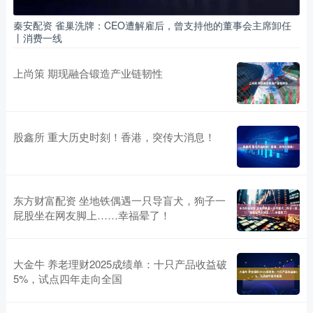
秦安配资 雀巢洗牌：CEO遭解雇后，曾支持他的董事会主席卸任
丨消费一线
上尚策 期现融合锻造产业链韧性
股鑫所 重大历史时刻！香港，突传大消息！
东方财富配资 坐地铁偶遇一只导盲犬，狗子一
屁股坐在网友脚上……幸福晕了！
大金牛 养老理财2025成绩单：十只产品收益破
5%，试点四年走向全国