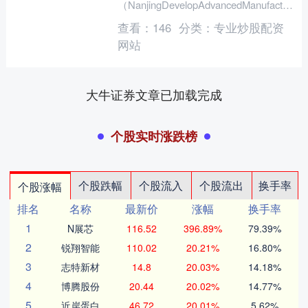
（NanjingDevelopAdvancedManufacturing
（....
查看：
146
分类：
专业炒股配资
网站
大牛证券文章已加载完成
个股实时涨跌榜
个股跌幅
个股流入
个股流出
换手率
个股涨幅
排名
名称
最新价
涨幅
换手率
1
N展芯
116.52
396.89%
79.39%
2
锐翔智能
110.02
20.21%
16.80%
3
志特新材
14.8
20.03%
14.18%
4
博腾股份
20.44
20.02%
14.77%
5
近岸蛋白
46.72
20.01%
5.62%