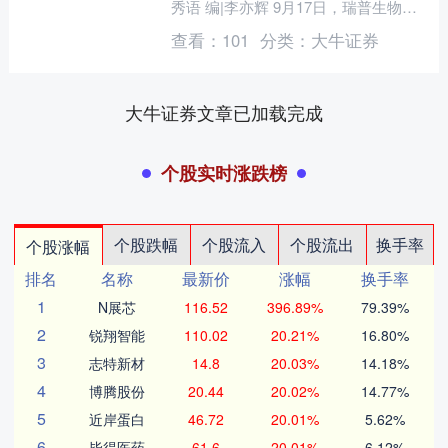
秀语 编|李亦辉 9月17日，瑞普生物
（300119）公告，公司及其子公司广州
查看：
101
分类：
大牛证券
市华南农大....
大牛证券文章已加载完成
个股实时涨跌榜
个股跌幅
个股流入
个股流出
换手率
个股涨幅
排名
名称
最新价
涨幅
换手率
1
N展芯
116.52
396.89%
79.39%
2
锐翔智能
110.02
20.21%
16.80%
3
志特新材
14.8
20.03%
14.18%
4
博腾股份
20.44
20.02%
14.77%
5
近岸蛋白
46.72
20.01%
5.62%
6
毕得医药
61.6
20.01%
6.12%