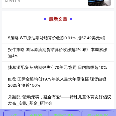
最新文章
5策略 WTI原油期货结算价收跌0.91% 报57.42美元/桶
投牛策略 国际原油期货结算价收涨超2% 布油本周累涨
逾4%
捷希源配资 纽约期银失守70美元/盎司 日内跌幅超10%
红盘 国际金银均创1979年以来最大年度涨幅 现货白银
2025年涨近150%
乐融配 “运动无碍，融合有爱”——特殊儿童体育友好倡议
发布_实践_基金_研讨会
大牛
正规的
专业炒股配
专业炒股配