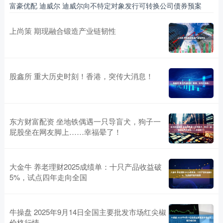
富豪优配 迪威尔 迪威尔向不特定对象发行可转换公司债券预案
上尚策 期现融合锻造产业链韧性
股鑫所 重大历史时刻！香港，突传大消息！
东方财富配资 坐地铁偶遇一只导盲犬，狗子一
屁股坐在网友脚上……幸福晕了！
大金牛 养老理财2025成绩单：十只产品收益破
5%，试点四年走向全国
牛操盘 2025年9月14日全国主要批发市场红尖椒
价格行情