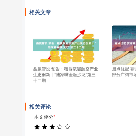
相关文章
鑫赢智投 预告：租赁赋能航空产业
启点优配 
生态创新丨“陆家嘴金融沙龙”第三
部分广阔市
十二期
相关评论
本文评分
*