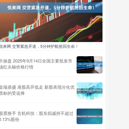
悦来网 交警紧急开道，5分钟护航抢回生命！
牛操盘 2025年9月14日全国主要批发市
场红尖椒价格行情
金瑞鼎盛 港股高开低走 新股表现分化优
质标的受追捧
股票推手 玄机科技：股东拟减持不超过
0.13%股份