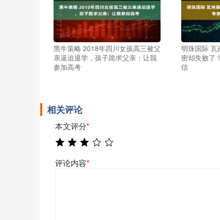
黑牛策略 2018年四川女孩高三被父
明珠国际 
亲逼迫退学，孩子跪求父亲：让我
密却失败了
参加高考
信
相关评论
本文评分
*
评论内容
*