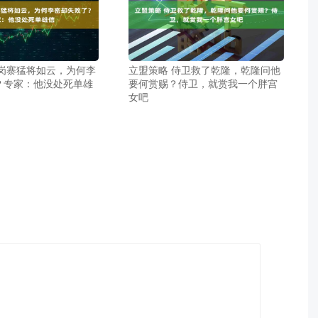
瓦岗寨猛将如云，为何李
立盟策略 侍卫救了乾隆，乾隆问他
？专家：他没处死单雄
要何赏赐？侍卫，就赏我一个胖宫
女吧