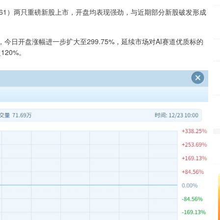
661）两只重磅新股上市，开盘均表现强劲，与近期部分新股破发形成
日开盘涨幅进一步扩大至299.75%，延续市场对AI赛道优质标的
120%。