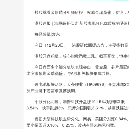
炒股就看金麒麟分析师研报，权威金瑞鼎盛，专业，及
上证指数
3919.51
0
1.27%
19.16
0.49
港股速报 | 港股高开低走 新股表现分化优质标的受追
每经编辑|袁东
今日（12月23日），港股延续回暖态势，主要指数高
港股开盘积极，核心指数悉数上涨。截至开盘，恒生指数涨0.2
今日盘面多个细分板块表现突出，黄金股、芯片股延续
术突破预期金瑞鼎盛，与A股相关板块形成共振。
锂电池板块活跃，天齐锂业（HK09696）开盘涨超2%
源产业链下游需求复苏预期。
个股分化明显，滴普科技开盘涨10.15%领涨非新股，
3.54%；快手跌超3%，思摩尔国际跌3.61%，越疆跌幅达1
盘初大型科技股走势分化。网易、美团分别涨0.84%、0.
团小幅回调0.16%、0.25%，波动有限未拖累指数。