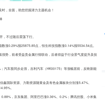
时，全面，助您挖掘潜力主题机会！
深证成指
14295.08
%
184.96
1.31%
捧
开，不过随后震荡下行。
9%报25875.85点，恒生科技指数涨0.14%报5534.54点。
强势，前者受益贵金属行情联动，后者得益于行业景气度提升及技
；汽车股同步走强，吉利汽车（HK00175）等涨幅居前，反映新能
佳鑫国际资源、力勤资源随黄金及有色金属板块分别涨5.47%、
4.95%。
88%，京东集团、阿里巴巴涨0.36%、0.2%；腾讯控股、小米集